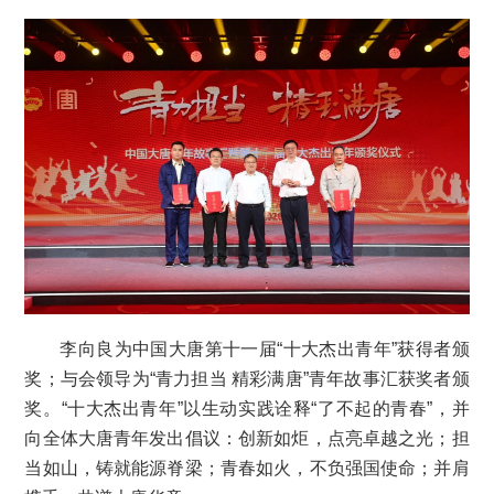
李向良为中国大唐第十一届“十大杰出青年”获得者颁
奖；与会领导为“青力担当 精彩满唐”青年故事汇获奖者颁
奖。“十大杰出青年”以生动实践诠释“了不起的青春”，并
向全体大唐青年发出倡议：创新如炬，点亮卓越之光；担
当如山，铸就能源脊梁；青春如火，不负强国使命；并肩