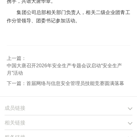
携手，共谱大唐华章。
集团公司总部相关部门负责人，相关二级企业团青工
作分管领导、团委书记参加活动。
上一篇：
中国大唐召开2026年安全生产专题会议启动“安全生产
月”活动
下一篇：
首届网络与信息安全管理员技能竞赛圆满落幕
成员链接
相关链接