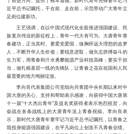
了前进方向、提供了根本遵循。新时代青年先锋要牢记习
近平总书记嘱托，干在前、走在前，示范带动广大青年立
足岗位建新功。
王艺强调，在以中国式现代化全面推进强国建设、民
族复兴伟业的新征程上，青年一代大有可为。大唐青年青
春建功，正当其时。要爱党爱国，做胸怀远大理想的追梦
人，不断升华人生价值；要锐意进取，做矢志拼搏奋斗的
生力军，用青春和汗水勇攀能源产业科技高峰；要实干担
当，做扎根基层一线的先锋队，让青春之花在祖国和人民
最需要的地方绚丽绽放。
李向良代表集团公司党组向共青团中央长期以来对中
国大唐的关心、支持和帮助表示感谢，向获得中国大唐第
十一届“十大杰出青年”及提名奖获得者表示热烈祝贺，向
奋战在各条战线上的大唐青年送上青春祝福。李向良表
示，新时代大唐青年要牢记习近平总书记嘱托，以青春之
我投身能源强国建设，在平凡岗位上创造不凡青春业绩。