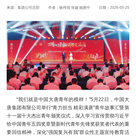
来源：
集团公司总部
作者：
​杨伟强 张越 杨惠中
日期：
2026-05-25
“我们就是中国大唐青年的模样！”5月22日，中国大
唐集团有限公司举行“青力担当 精彩满唐”青年故事汇暨第
十一届十大杰出青年颁奖仪式，深入学习宣传贯彻习近平
给中国青年五四奖章暨新时代青年先锋奖获奖者代表的重
要回信精神，深化“强国复兴有我”群众性主题宣传教育活