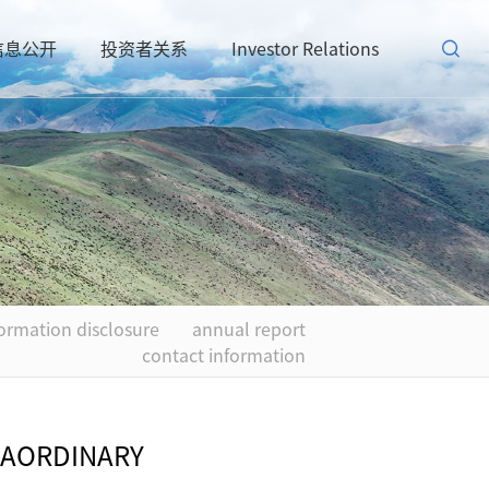
信息公开
投资者关系
Investor Relations
formation disclosure
annual report
contact information
RAORDINARY