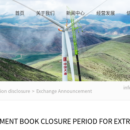
首页
关于我们
新闻中心
经营发展
in
ion disclosure
>
Exchange Announcement
ENT BOOK CLOSURE PERIOD FOR EXT