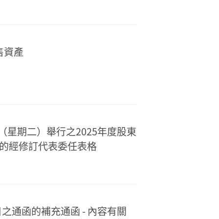
董事會董事...
出售資產
日（星期二）舉行之2025年度股東
的經修訂代表委任表格
日之通函的補充通函 - 內容有關