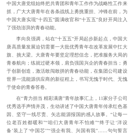
中国大唐党组始终把共青团和青年工作作为战略性工作来
抓，广大大唐青年在各条战线上勇挑重担、冲锋在前，为
中国大唐实现“十四五”圆满收官和“十五五”良好开局注入
了强劲澎湃的青春动能。
李向良强调，站在“十五五”开局起步新起点，中国大
唐高质量发展迫切需要一大批优秀青年在改革发展中扛大
旗、挑大梁。大唐青年要坚定理想信念，把准服务大局的
青春航向；练就过硬本领，肩负强国兴企的青春担当；勇
于创新创造，激活敢闯敢拼的青春动能，在集团公司建设
世界一流能源供应商的新征程上，书写无愧于时代、无愧
于使命的青春答卷。
在“青力担当 精彩满唐”青年故事汇上，11家分子公司
优秀选手声情并茂，生动讲述了中国大唐青年传承红色基
因、坚守一线尽责、矢志能源报国的感人故事。“让每一
位老百姓都暖和”“咱们大唐青年不怕难”“终于让‘洋设
备’装上了‘中国芯’”“强企有我、兴国有我”……句句誓言