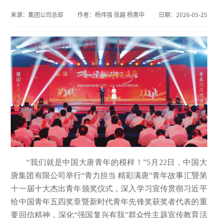
来源：
集团公司总部
作者：
​杨伟强 张越 杨惠中
日期：
2026-05-25
“我们就是中国大唐青年的模样！”5月22日，中国大
唐集团有限公司举行“青力担当 精彩满唐”青年故事汇暨第
十一届十大杰出青年颁奖仪式，深入学习宣传贯彻习近平
给中国青年五四奖章暨新时代青年先锋奖获奖者代表的重
要回信精神，深化“强国复兴有我”群众性主题宣传教育活