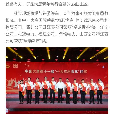
铿锵有力，尽显大唐青年笃行奋进的热血担当。
经过现场角逐与评委评审，青年故事汇各大奖项悉数
揭晓。其中，大唐国际荣获“精彩满唐”奖；藏东南公司和
物资公司、四川公司及江苏公司荣获“卓越青春”奖；辽宁
公司、桂冠电力、福建公司、华银电力、山西公司和江西
公司荣获“唐韵新声”奖。