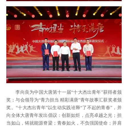
李向良为中国大唐第十一届“十大杰出青年”获得者颁
奖；与会领导为“青力担当 精彩满唐”青年故事汇获奖者颁
奖。“十大杰出青年”以生动实践诠释“了不起的青春”，并
向全体大唐青年发出倡议：创新如炬，点亮卓越之光；担
当如山，铸就能源脊梁；青春如火，不负强国使命；并肩