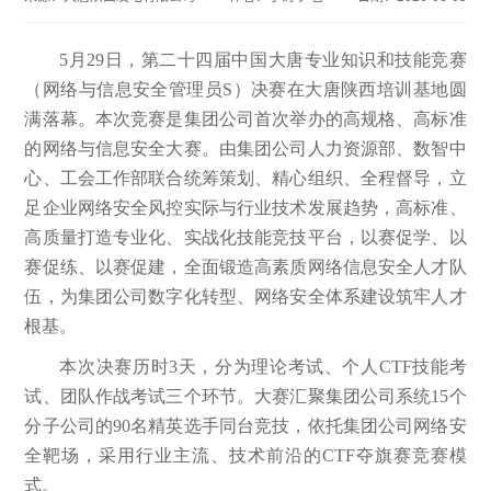
5月29日，第二十四届中国大唐专业知识和技能竞赛
（网络与信息安全管理员S）决赛在大唐陕西培训基地圆
满落幕。本次竞赛是集团公司首次举办的高规格、高标准
的网络与信息安全大赛。由集团公司人力资源部、数智中
心、工会工作部联合统筹策划、精心组织、全程督导，立
足企业网络安全风控实际与行业技术发展趋势，高标准、
高质量打造专业化、实战化技能竞技平台，以赛促学、以
赛促练、以赛促建，全面锻造高素质网络信息安全人才队
伍，为集团公司数字化转型、网络安全体系建设筑牢人才
根基。
本次决赛历时3天，分为理论考试、个人CTF技能考
试、团队作战考试三个环节。大赛汇聚集团公司系统15个
分子公司的90名精英选手同台竞技，依托集团公司网络安
全靶场，采用行业主流、技术前沿的CTF夺旗赛竞赛模
式。