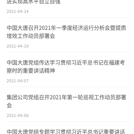
进实现高水平自立自强
2021-04-14
中国大唐召开2021年一季度经济运行分析会暨提质
增效工作动员部署会
2021-04-10
中国大唐党组传达学习贯彻习近平总书记在福建考
察时的重要讲话精神
2021-04-07
集团公司党组召开2021年第一轮巡视工作动员部署
会
2021-04-06
中国大唐党组专题学习贯彻习近平总书记重要讲话