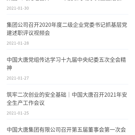
2021-01-30
集团公司召开2020年度二级企业党委书记抓基层党
建述职评议视频会
2021-01-28
中国大唐党组传达学习十九届中央纪委五次全会精
神
2021-01-27
筑牢二次创业的安全基础｜中国大唐召开2021年安
全生产工作会议
2021-01-25
中国大唐集团有限公司召开第五届董事会第一次会